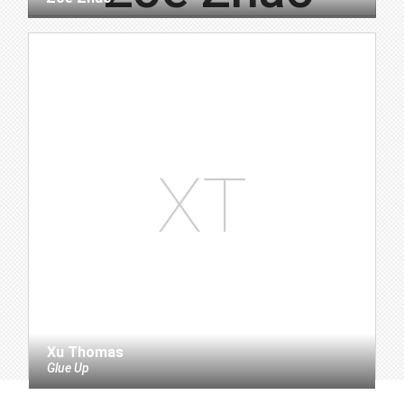
XT
Xu Thomas
Glue Up