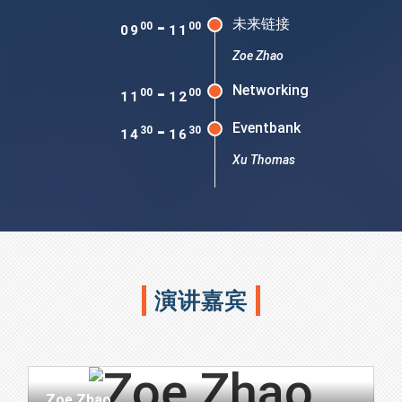
-
未来链接
00
00
09
11
Zoe Zhao
-
Networking
00
00
11
12
-
Eventbank
30
30
14
16
Xu Thomas
演讲嘉宾
Zoe Zhao