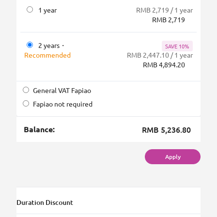
1 year
RMB 2,719 / 1 year
RMB 2,719
2 years・
SAVE 10%
Recommended
RMB 2,447.10 / 1 year
RMB 4,894.20
General VAT Fapiao
Fapiao not required
Balance:
RMB 5,236.80
Apply
Duration Discount