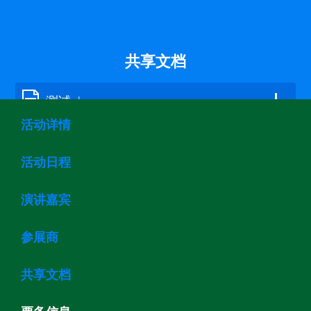
共享文档
测试.docx
活动详情
活动日程
票务信息
演讲嘉宾
Free Admittance (售罄)
参展商
免费门票
共享文档
123